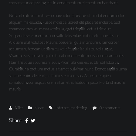
consectetur adipiscing elit. In condimentum elementum hendrerit.
Nulla id rutrum nibh, vel ornare odio. Quisque ut nisi bibendum dolor
aliquam malesuada. Fusce molestie laoreet elit placerat molestie. Sed
commodo eros vel massa vehicula, eget fringilla lectus tristique.
Suspendisse fermentum convallis felis, vitae finibus elit convallis in.
Aliquam erat volutpat. Mauris posuere ligula interdum ullamcorper
accumsan. Aenean ut diam eu velit feugiat iaculis eu vel augue.
Vivamus suscipit volutpat nibh, at condimentum nisi accumsan mollis.
Nam tristique accumsan lacus. Proin ultricies est et blandit lobortis.
Curabitur a pretium metus, sit amet pulvinar nunc. Donec sagittis urna
sit amet enim eleifend, ac finibus eros cursus. Aenean a sapien
sollicitudin, consequat lorem sit amet, sollicitudin justo. Morbi id mauris
mauris.
Mike
slider
internet
,
marketing
0 comments
Share: