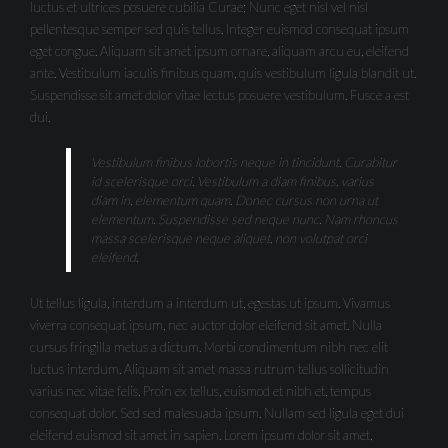
luctus et ultrices posuere cubilia Curae; Nunc eget nisl vel nisl
pellentesque semper sed quis tellus. Integer euismod consequat ipsum
eget congue. Aliquam sit amet ipsum ornare, aliquam arcu eu, eleifend
ante. Vestibulum iaculis finibus quam, quis vestibulum ligula blandit ut.
Suspendisse sit amet dolor vitae lectus posuere vestibulum. Fusce a est
dui.
Vestibulum finibus lobortis neque in tincidunt. Curabitur
id scelerisque orci. Vestibulum a diam finibus, varius
diam in, elementum quam. Donec cursus non urna ut
elementum. Suspendisse sed neque nunc. Nam rhoncus
massa scelerisque neque aliquet, non volutpat orci
eleifend.
Ut tellus ligula, interdum a interdum ut, egestas ut ipsum. Vivamus
viverra consequat ipsum, nec auctor dolor eleifend sit amet. Nulla
cursus fringilla metus a dictum. Morbi condimentum nibh nec elit
luctus interdum. Aliquam sit amet massa rutrum tellus sollicitudin
varius nec vitae felis. Proin ex tellus, euismod et nibh et, tempus
consequat dolor. Sed sed malesuada ipsum. Nullam sed ligula eget dui
eleifend euismod sit amet in sapien. Lorem ipsum dolor sit amet,