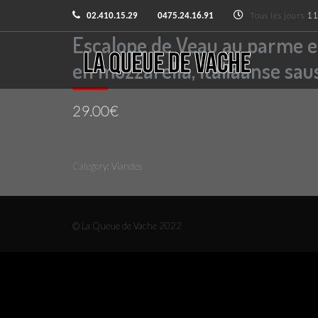
Tous les jours
11
02.410.15.29
0475.24.16.91
Escalope de Veau au parme et
en mozzarella, Italiaanse sa
29.00€
Category:
Viandes
© La Queue de Vache 2022