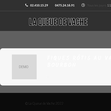
Tous les jours
11
02.410.15.29
0475.24.16.91
FIQUES RÔTIS AU V
BOURBON
...
© La Queue de Vache 2022