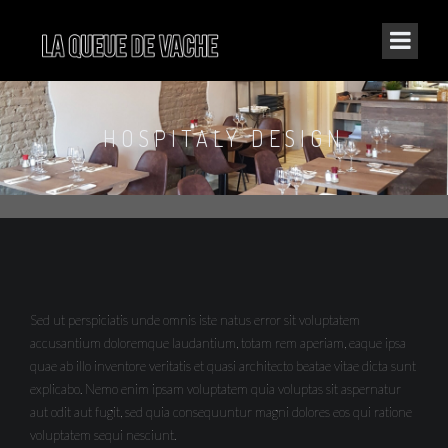
HOSPITALY DESIGN
Sed ut perspiciatis unde omnis iste natus error sit voluptatem
accusantium doloremque laudantium, totam rem aperiam, eaque ipsa
quae ab illo inventore veritatis et quasi architecto beatae vitae dicta sunt
explicabo. Nemo enim ipsam voluptatem quia voluptas sit aspernatur
aut odit aut fugit, sed quia consequuntur magni dolores eos qui ratione
voluptatem sequi nesciunt.